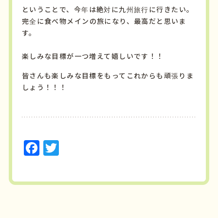
という
こと
で、
今年
は
絶対に
九州
旅行
に
行き
たい。
完全
に
食べ物
メイン
の
旅
に
なり、
最高だと思いま
す
。
楽しみな目標が一つ増えて嬉しいです！！
皆さんも楽しみな目標をもってこれからも頑張りま
しょう！！！
F
T
a
w
c
it
e
t
b
e