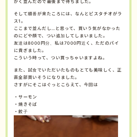
かく
並
ん
だ
ので
最後
まで
待ち
ま
した。
そして
順番
が
来
た
ころ
に
は、
なんと
ピスタチオ
が
ラ
ス
1
。
ここ
まで
並
ん
だし…
と
思
って、買いう気がなかった
のにどや顔で、
つい
追加
し
て
しま
いま
した。
友達は8000円分、私は7000円近く、ただのパイ
に貢ぎました。
こういう
時
って、
つい
買
っ
ちゃ
い
ます
よね。
また、
試食
で
い
ただ
い
た
もの
も
とても
美味
しく
、
正
直
全部
買い
そう
に
なり
ま
した。
さすが
に
そこ
は
ぐっと
こら
えて、
今回
は
・サーモン
・焼きそば
・餃子