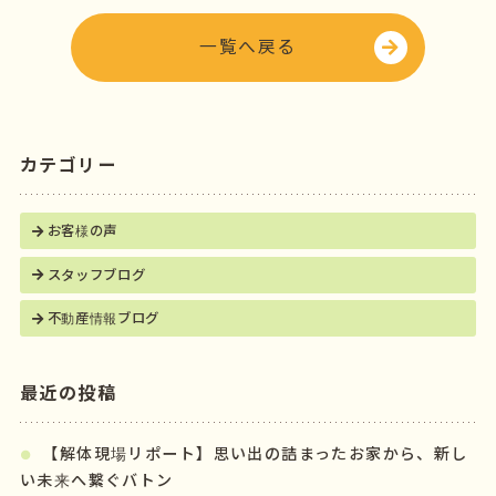
o
r
o
一覧へ戻る
k
カテゴリー
お客様の声
スタッフブログ
不動産情報ブログ
最近の投稿
【解体現場リポート】思い出の詰まったお家から、新し
い未来へ繋ぐバトン