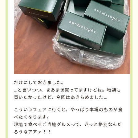
だけ
にし
て
おき
ま
した。
…
と
言
い
つつ、
まあまあ
買
って
ます
けど
ね。地鶏も
買いたかったけど、今回はあきらめました…
こういう
フェア
に
行く
と、
やっぱり
本場のものが食
べたくなります
。
現地
で
食べる
ご
当地
グルメ
って、
きっと
格別
なんだ
ろうなアアァ！！