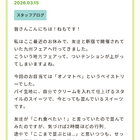
2026.03.15
スタッフブログ
皆さんこんにちは！ねもです！
私はここ最近のお休みで
、
友達
と
新宿
で
開催
さ
れ
て
い
た
九州
フェア
へ
行
って
き
ま
した。
こういう
地方
フェア
って、
つい
テンション
が
上
が
っ
て
しま
い
ます
よね。
今回
の
お
目当て
は「
オノマトペ」
という
ペイ
スト
リ
ー
で
した。
パイ
生地
に、
自分
で
クリーム
を
入れ
て
仕上げる
スタ
イル
の
スイーツ
で、今とっても並んでいるスイーツ
です
。
友達
が「
これ
食
べた
い！」
と
言
って
い
た
ので
並
んで
み
た
の
ですが、
気
づ
け
ば
2
時間
ほど
の
行列
。
途中
で「
ここ
まで
並ぶ
と
は…」
と
思い
つつ
も、
せっ