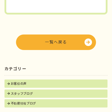
a
w
c
it
e
t
b
e
o
r
o
一覧へ戻る
k
カテゴリー
お客様の声
スタッフブログ
不動産情報ブログ