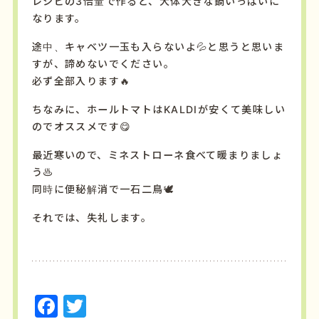
レシピの3倍量で作ると、大体大きな鍋いっぱいに
なります。
途中、キャベツ一玉も入らないよ💦と思うと思いま
すが、諦めないでください。
必ず全部入ります🔥
ちなみに、ホールトマトはKALDIが安くて美味しい
のでオススメです😋
最近寒いので、ミネストローネ食べて暖まりましょ
う♨️
同時に便秘解消で一石二鳥🕊️
それでは、失礼します。
F
T