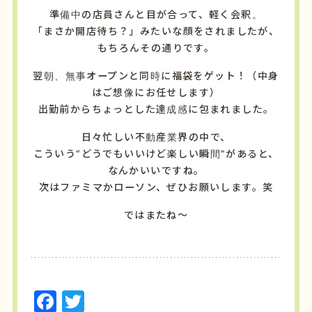
準備中の店員さんと目が合って、軽く会釈。
「まさか開店待ち？」みたいな顔をされましたが、
もちろんその通りです。
翌朝、無事オープンと同時に福袋をゲット！（中身
はご想像にお任せします）
出勤前からちょっとした達成感に包まれました。
日々忙しい不動産業界の中で、
こういう“どうでもいいけど楽しい瞬間”があると、
なんかいいですね。
次はファミマかローソン、ぜひお願いします。笑
ではまたね～
F
T