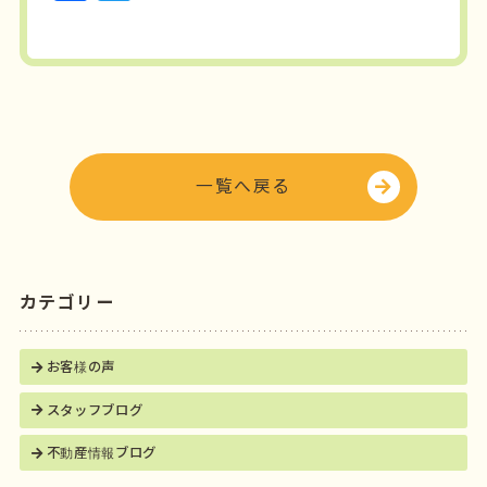
a
w
c
it
e
t
b
e
o
r
o
一覧へ戻る
k
カテゴリー
お客様の声
スタッフブログ
不動産情報ブログ