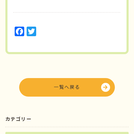
F
T
a
w
c
it
e
t
b
e
o
r
o
一覧へ戻る
k
カテゴリー