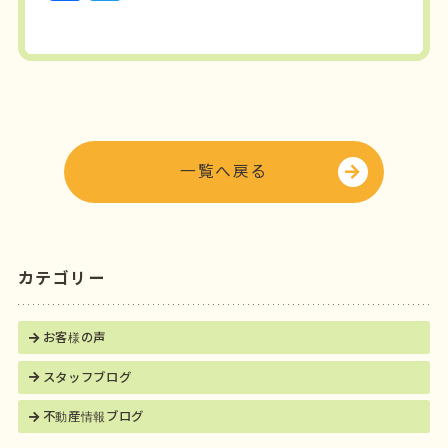
a
w
c
it
e
t
b
e
o
r
o
一覧へ戻る
k
カテゴリー
お客様の声
スタッフブログ
不動産情報ブログ