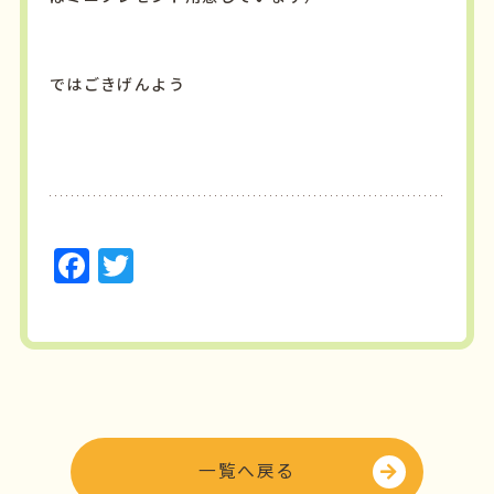
ではごきげんよう
F
T
a
w
c
it
e
t
b
e
o
r
o
一覧へ戻る