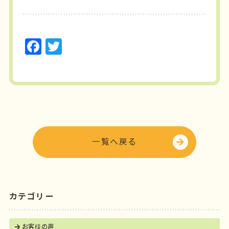
F
T
a
w
c
it
e
t
b
e
o
r
o
一覧へ戻る
k
カテゴリー
お客様の声