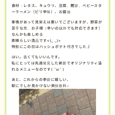
食材：レタス、キュウリ、豆腐、鰹節、ベビースタ
ーラーメン（ピリ辛味）、お醤油
事情があって見栄えは悪いでございますが、野菜が
苦手な方、お子様（辛いの以外でも対応できます）
なんかも楽しめる
素晴らしい逸品です<(_ _)>
特別にこの日はハッシュポテト付きでした♪
はい。古くてもいいんです。
私にとっては先週発見した斬新でオリジナリティ溢
れるメニューなのです( ˘ω˘ )
あと、これからの季節に嬉しい、
駅にでしか見かけない爽快飲料♪