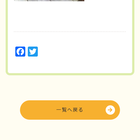
F
T
a
w
c
it
e
t
b
e
o
r
o
一覧へ戻る
k