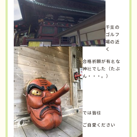
千葉の
ゴルフ
場の近
く
合格祈願が有名な
神社でした（たぶ
ん・・・。）
では皆様
ご自愛ください