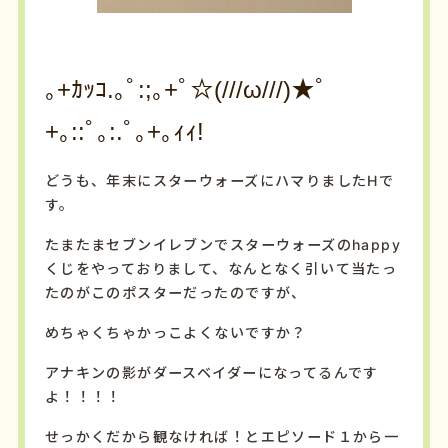
｡+ｶｯｺ.｡ﾟ:;｡+ﾟ☆(///ω///)★ﾟ
+｡::ﾟ｡:.ﾟ｡+｡ｨｨ!
どうも、年末にスターウォーズにハマりましたHで
す。
たまたまセブンイレブンでスターウォーズのhappy
くじをやっておりまして、なんとなく引いて当たっ
たのがこのポスターだったのですが、
めちゃくちゃかっこよくないですか？
アナキンの影がダースベイダーになってるんです
よ！！！！
せっかくだから観なければ！とエピソード１から一