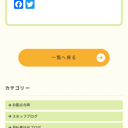
F
T
a
w
c
it
e
t
b
e
o
r
o
一覧へ戻る
k
カテゴリー
お客様の声
スタッフブログ
不動産情報ブログ