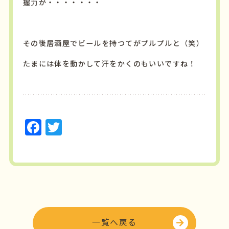
握力が・・・・・・・
その後居酒屋でビールを持つてがプルプルと（笑）
たまには体を動かして汗をかくのもいいですね！
F
T
a
w
c
it
e
t
b
e
o
r
o
一覧へ戻る