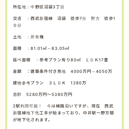
所在地：中野区沼袋3丁目
交通 ：西武新宿線 沼袋 徒歩7分 野方 徒歩1
０分
土地 ：所有権
面積 ：81.01㎡～83.05㎡
延べ面積 ：参考プラン有り80㎡ ＬＤＫ17畳
金額 ：建築条件付き売地 4000万円～4050万
建物参考プラン ３ＬＤＫ 1280万
合計 5280万円～5380万円
2駅利用可能！ 今は線路沿いですが、現在 西武
新宿線地下化工事が始まっており、中井駅～野方間
が地下化されます。