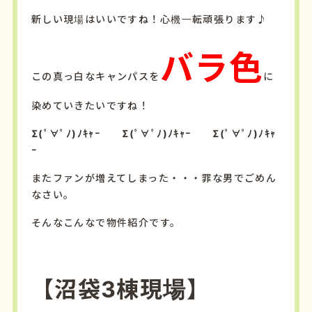
新しい現場はいいですね！心機一転頑張ります♪
バラ色
この真っ白なキャンパスを
に
染めていきたいですね！
Σ(ﾟ∀ﾟﾉ)ﾉｷｬｰ Σ(ﾟ∀ﾟﾉ)ﾉｷｬｰ Σ(ﾟ∀ﾟﾉ)ﾉｷｬ
ｰ
またファンが増えてしまった・・・罪な男でごめん
なさい。
そんなこんなで物件紹介です。
【沼袋3棟現場】