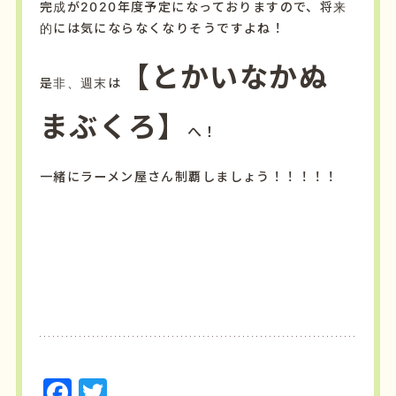
完成が2020年度予定になっておりますので、将来
的には気にならなくなりそうですよね！
【とかいなかぬ
是非、週末は
まぶくろ】
へ！
一緒にラーメン屋さん制覇しましょう！！！！！
F
T