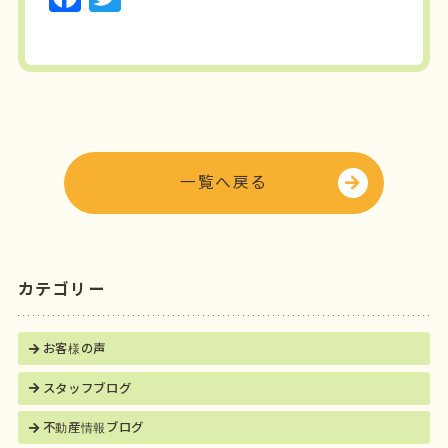
a
w
c
it
e
t
b
e
o
r
o
一覧へ戻る
k
カテゴリー
お客様の声
スタッフブログ
不動産情報ブログ