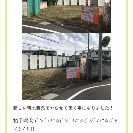
新しい現地販売をやらせて頂く事になりました！
拍手喝采!(ﾟ∇ﾟﾉﾉ”☆(ﾟ∇ﾟﾉﾉ”☆(ﾟ∇ﾟﾉﾉ”☆ﾊﾟﾁ
ﾊﾟﾁﾊﾟﾁ!!!