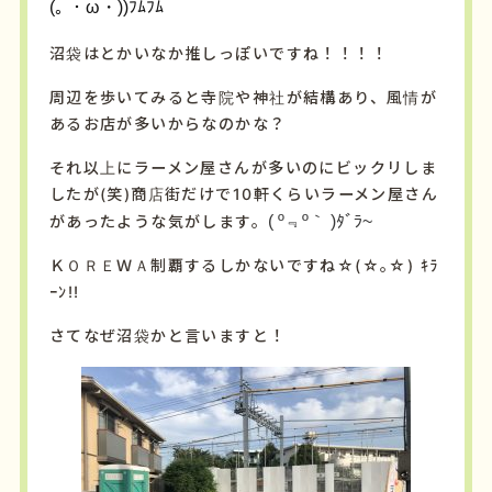
(｡ ・ω・))ﾌﾑﾌﾑ
沼袋はとかいなか推しっぽいですね！！！！
周辺を歩いてみると寺院や神社が結構あり、風情が
あるお店が多いからなのかな？
それ以上にラーメン屋さんが多いのにビックリしま
したが(笑)商店街だけで10軒くらいラーメン屋さん
があったような気がします。
( º﹃º｀
)ﾀﾞﾗ~
ＫＯＲＥＷＡ制覇するしかないですね☆(☆｡☆) ｷﾗ
ｰﾝ!!
さてなぜ沼袋かと言いますと！