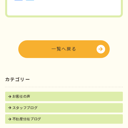
a
w
c
it
e
t
b
e
o
r
o
一覧へ戻る
k
カテゴリー
お客様の声
スタッフブログ
不動産情報ブログ