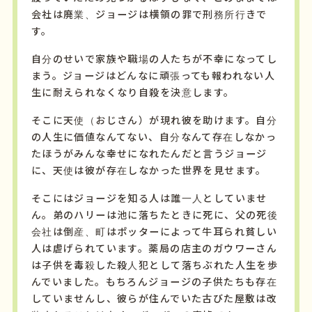
会社は廃業、ジョージは横領の罪で刑務所行きで
す。
自分のせいで家族や職場の人たちが不幸になってし
まう。ジョージはどんなに頑張っても報われない人
生に耐えられなくなり自殺を決意します。
そこに天使（おじさん）が現れ彼を助けます。自分
の人生に価値なんてない、自分なんて存在しなかっ
たほうがみんな幸せになれたんだと言うジョージ
に、天使は彼が存在しなかった世界を見せます。
そこにはジョージを知る人は誰一人としていませ
ん。弟のハリーは池に落ちたときに死に、父の死後
会社は倒産、町はポッターによって牛耳られ貧しい
人は虐げられています。薬局の店主のガウワーさん
は子供を毒殺した殺人犯として落ちぶれた人生を歩
んでいました。もちろんジョージの子供たちも存在
していませんし、彼らが住んでいた古びた屋敷は改