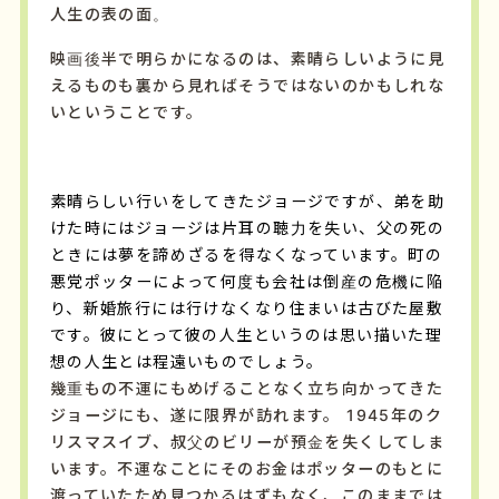
人生の表の面。
映画後半で明らかになるのは、素晴らしいように見
えるものも裏から見ればそうではないのかもしれな
いということです。
素晴らしい行いをしてきたジョージですが、弟を助
けた時にはジョージは片耳の聴力を失い、父の死の
ときには夢を諦めざるを得なくなっています。町の
悪党ポッターによって何度も会社は倒産の危機に陥
り、新婚旅行には行けなくなり住まいは古びた屋敷
です。彼にとって彼の人生というのは思い描いた理
想の人生とは程遠いものでしょう。
幾重もの不運にもめげることなく立ち向かってきた
ジョージにも、遂に限界が訪れます。 1945年のク
リスマスイブ、叔父のビリーが預金を失くしてしま
います。不運なことにそのお金はポッターのもとに
渡っていたため見つかるはずもなく、このままでは