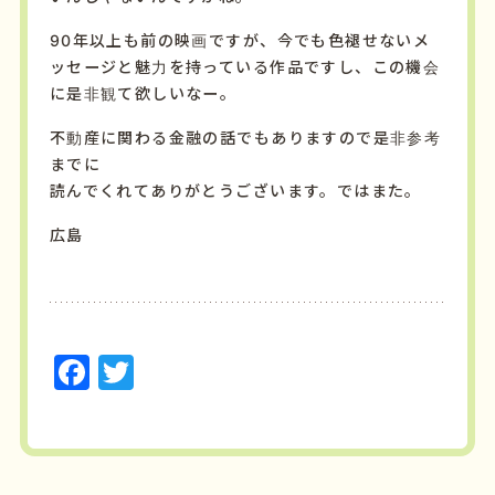
90年以上も前の映画ですが、今でも色褪せないメ
ッセージと魅力を持っている作品ですし、この機会
に是非観て欲しいなー。
不動産に関わる金融の話でもありますので是非参考
までに
読んでくれてありがとうございます。ではまた。
広島
F
T
a
w
c
it
e
t