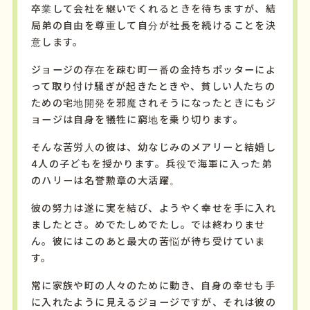
卒業して会社を継いでくれるときを待ちますが、結
局弟の自由を尊重して自分が社長を続けることを決
意します。
ジョージの存在を疎む町一番の金持ちポッターによ
って取り付け騒ぎが起きたときや、貧しい人たちの
ための宅地開発を邪魔されそうになったときにもジ
ョージは自身を犠牲に窮地を乗り切ります。
そんな苦労人の彼は、幼なじみのメアリーと結婚し
4人の子どもを授かります。兵役で海軍に入った弟
のハリーは名誉勲章の大活躍。
彼の努力は遂に実を結び、ようやく幸せを手に入れ
ましたとさ。めでたしめでたし。では終わりませ
ん。彼にはこのあと最大の苦悩が待ち受けていま
す。
常に家族や町の人々のために動き、自身の幸せも手
に入れたように見えるジョージですが、それは彼の