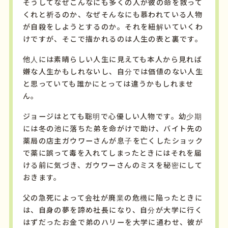
そうしてなぜこんなにも多くの人が彼の命を救って
くれと祈るのか、なぜそんなにも慕われている人物
が自殺をしようとするのか。それを紐解いていくわ
けですが、そこで描かれるのは人生の表と裏です。
他人には素晴らしい人生に見えても本人から見れば
嫌な人生かもしれないし、自分では価値のない人生
と思っていても誰かにとっては違うかもしれませ
ん。
ジョージはとても聡明で心優しい人物です。幼少期
には冬の池に落ちた弟を命がけで助け、バイト先の
薬局の店主ガウワーさんが息子を亡くしたショック
で薬に誤って毒を入れてしまったときにはそれを届
ける前に気づき、ガウワーさんのミスを秘密にして
おきます。
父の急死によって会社が廃業の危機に陥ったときに
は、自身の夢を諦め社長になり、自分が大学に行く
はずだったお金で弟のハリーを大学に通わせ、彼が