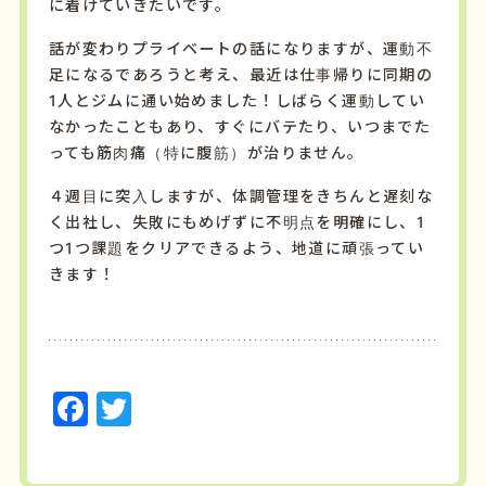
に着けていきたいです。
話が変わりプライベートの話になりますが、運動不
足になるであろうと考え、最近は仕事帰りに同期の
1人とジムに通い始めました！しばらく運動してい
なかったこともあり、すぐにバテたり、いつまでた
っても筋肉痛（特に腹筋）が治りません。
４週目に突入しますが、体調管理をきちんと遅刻な
く出社し、失敗にもめげずに不明点を明確にし、1
つ1つ課題をクリアできるよう、地道に頑張ってい
きます！
F
T
a
w
c
it