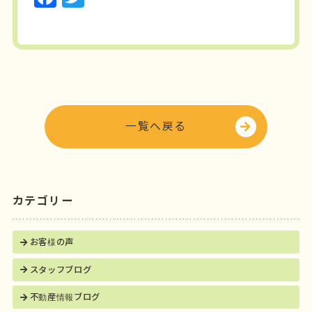
o
r
a
w
o
c
it
k
e
t
b
e
o
r
o
一覧へ戻る
k
カテゴリー
お客様の声
スタッフブログ
不動産情報ブログ