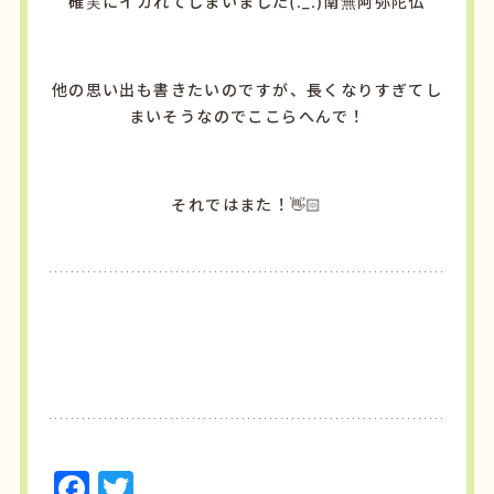
確実にイカれてしまいました(._.)南無阿弥陀仏
他の思い出も書きたいのですが、長くなりすぎてし
まいそうなのでここらへんで！
それではまた！👋🏻
F
T
a
w
c
it
e
t
b
e
F
T