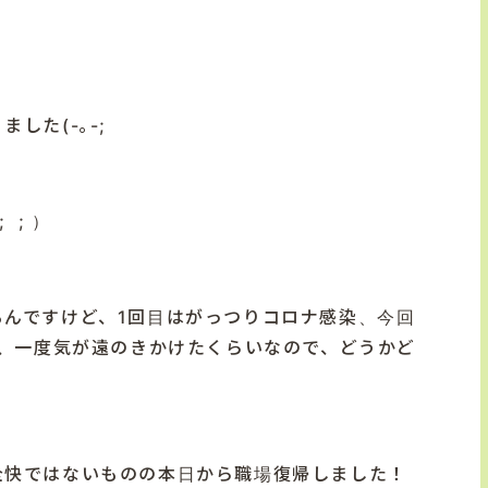
りました
(-
｡
-;
; ;
）
るんですけど、
1
回目はがっつりコロナ感染、今回
、一度気が遠のきかけたくらいなので、どうかど
全快ではないものの本日から職場復帰しました！