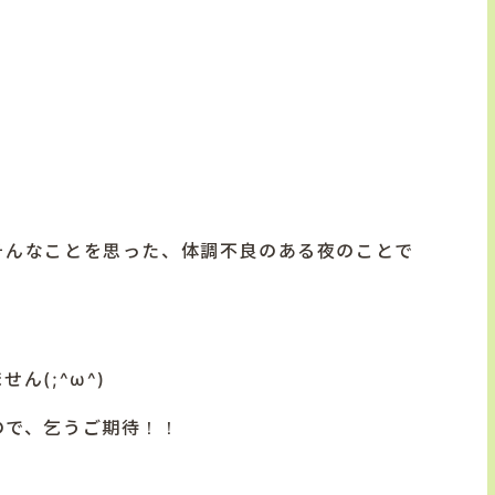
そんなことを思った、体調不良のある夜のことで
ん(;^ω^)
ので、乞うご期待！！