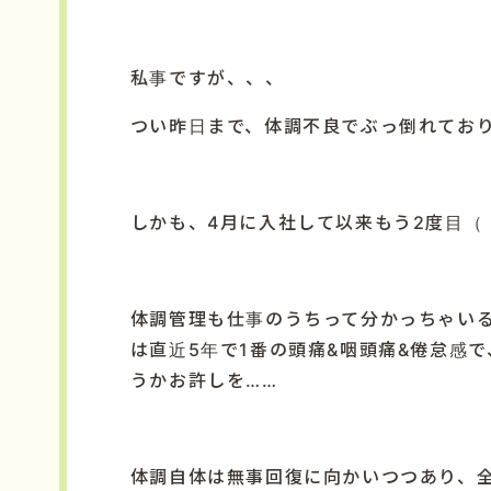
私事ですが、、、
つい昨日まで、体調不良でぶっ倒れてお
しかも、
4
月に入社して以来もう
2
度目（
体調管理も仕事のうちって分かっちゃい
は直近
5
年で
1
番の頭痛
&
咽頭痛
&
倦怠感で
うかお許しを……
体調自体は無事回復に向かいつつあり、