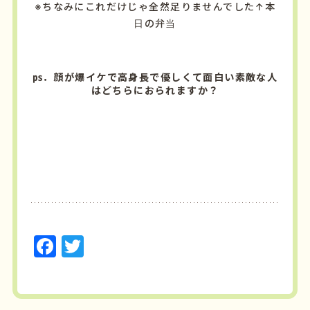
※ちなみにこれだけじゃ全然足りませんでした↑本
日の弁当
㎰．顔が爆イケで高身長で優しくて面白い素敵な人
はどちらにおられますか？
F
T
a
w
c
it