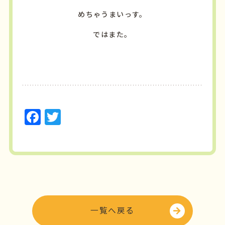
めちゃうまいっす。
ではまた。
F
T
a
w
c
it
e
t
b
e
o
r
o
一覧へ戻る