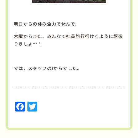
明日からの休み全力で休んで、
木曜からまた、みんなで社員旅行行けるように頑張
りましょ～！
では、スタッフのIからでした。
F
T
a
w
c
it
e
t