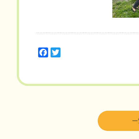
F
T
a
w
c
it
e
t
b
e
o
r
o
k
一