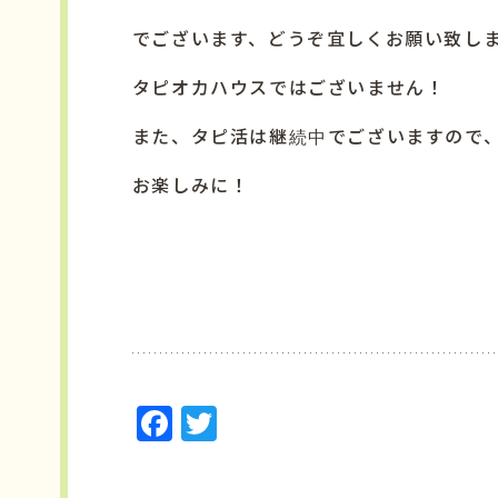
でございます、どうぞ宜しくお願い致し
タピオカハウスではございません！
また、タピ活は継続中でございますので
お楽しみに！
F
T
a
w
c
it