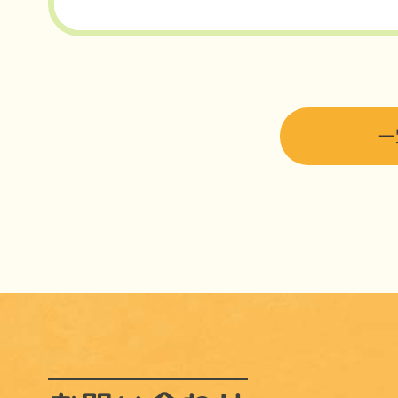
e
t
b
e
o
r
o
k
一