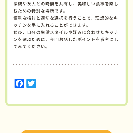
家族や友人との時間を共有し、美味しい食事を楽し
むための特別な場所です。
慎重な検討と適切な選択を行うことで、理想的なキ
ッチンを手に入れることができます。
ぜひ、自分の生活スタイルや好みに合わせたキッチ
ンを選ぶために、今回お話したポイントを参考にし
てみてください。
F
T
a
w
c
it
e
t
b
e
o
r